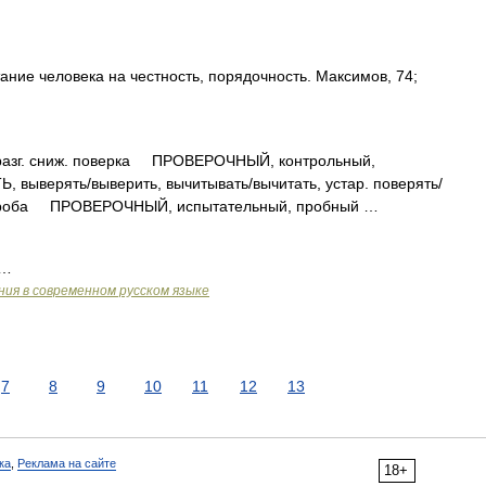
ание человека на честность, порядочность. Максимов, 74;
зг. сниж. поверка ПРОВЕРОЧНЫЙ, контрольный,
верять/выверить, вычитывать/вычитать, устар. поверять/
проба ПРОВЕРОЧНЫЙ, испытательный, пробный …
 …
ия в современном русском языке
7
8
9
10
11
12
13
ка
,
Реклама на сайте
18+