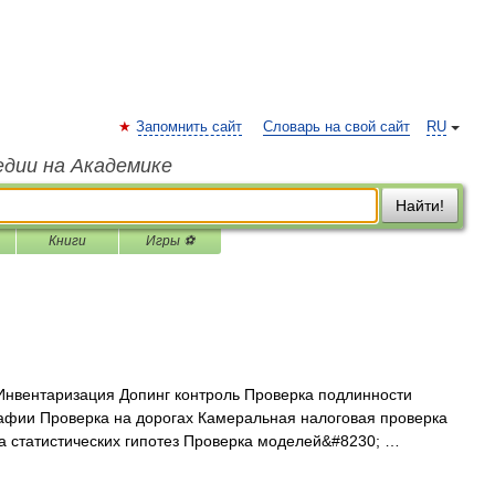
Запомнить сайт
Словарь на свой сайт
RU
едии на Академике
Найти!
Книги
Игры ⚽
нвентаризация Допинг контроль Проверка подлинности
фии Проверка на дорогах Камеральная налоговая проверка
а статистических гипотез Проверка моделей&#8230; …