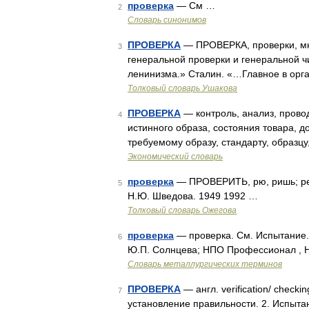
проверка
— См …
2
Словарь синонимов
ПРОВЕРКА
— ПРОВЕРКА, проверки, мн.
3
генеральной проверки и генеральной ч
ленинизма.» Сталин. «…Главное в орг
Толковый словарь Ушакова
ПРОВЕРКА
— контроль, анализ, прово
4
истинного образа, состояния товара, д
требуемому образу, стандарту, образц
Экономический словарь
проверка
— ПРОВЕРИТЬ, рю, ришь; ренн
5
Н.Ю. Шведова. 1949 1992 …
Толковый словарь Ожегова
проверка
— проверка. См. Испытание.
6
Ю.П. Солнцева; НПО Профессионал , НП
Словарь металлургических терминов
ПРОВЕРКА
— англ. verification/ check
7
установление правильности. 2. Испытан