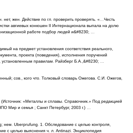
 нет, жен. Действие по гл. проверить проверять. «…Честь
истки авгиевых конюшен II Интернационала выпала на долю
анизационной работе подбор людей и&#8230; …
димый на предмет установления соответствия реального,
окумента, проекта (поведения), исполнения поручений
у, установленным правилам. Райзберг Б.А.,&#8230; …
ый; сов., кого что. Толковый словарь Ожегова. С.И. Ожегов,
 (Источник: «Металлы и сплавы. Справочник.» Под редакцией
О Мир и семья ; Санкт Петербург, 2003 г.) …
ing; нем. Uberprufung. 1. Обследование с целью контроля,
ие с целью выяснения ч. л. Antinazi. Энциклопедия