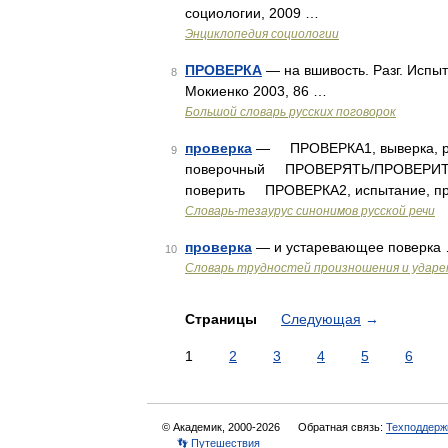
социологии, 2009 …
Энциклопедия социологии
ПРОВЕРКА
— на вшивость. Разг. Испыт
8
Мокиенко 2003, 86 …
Большой словарь русских поговорок
проверка
— ПРОВЕРКА1, выверка, ра
9
поверочный ПРОВЕРЯТЬ/ПРОВЕРИТЬ, вы
поверить ПРОВЕРКА2, испытание, 
Словарь-тезаурус синонимов русской речи
проверка
— и устаревающее поверка
10
Словарь трудностей произношения и ударен
Страницы
Следующая
→
1
2
3
4
5
6
© Академик, 2000-2026
Обратная связь:
Техподдерж
👣 Путешествия