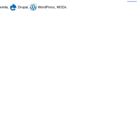
omla,
Drupal,
WordPress, MODx.